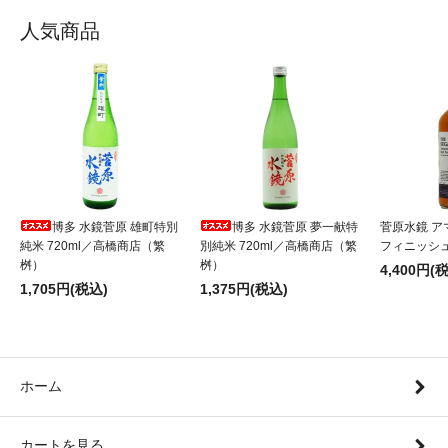
人気商品
博多 水鏡菅原 雄町特別
博多 水鏡菅原 夢一献特
菅原水鏡 ア
純米 720ml／高橋商店（繁
別純米 720ml／高橋商店（繁
フィニッシュ 
桝）
桝）
4,400円(
1,705円(税込)
1,375円(税込)
ホーム
カートを見る