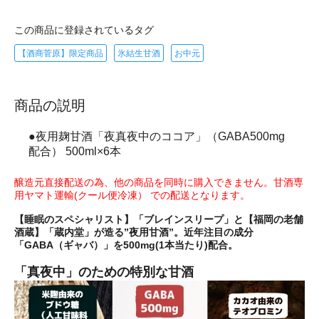
この商品に登録されているタグ
【酒商菅原】限定商品
氷結生甘酒
お中元
商品の説明
●夜用麹甘酒「夜真夜中のココア」（GABA500mg
配合） 500ml×6本
醸造元直接配送の為、他の商品を同時に購入できません。甘酒専
用ヤマト運輸(クール便冷凍） での配送となります。
【睡眠のスペシャリスト】「ブレインスリープ」と【福岡の老舗
酒蔵】「蔵内堂」が造る”夜用甘酒”。近年注目の成分
「GABA（ギャバ）」を500mg(1本当たり)配合。
「真夜中」のための特別な甘酒