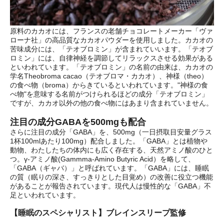
原料のカカオには、フランスの老舗チョコレートメーカー「ヴァ
ローナ社」の高品質なカカオパウダーを使用しました。カカオの
苦味成分には、「テオブロミン」が含まれていいます。「テオブ
ロミン」には、自律神経を調節してリラックスさせる効果がある
といわれています。「テオブロミン」の名前の由来は、カカオの
学名Theobroma cacao（テオブロマ・カカオ）、神様（theo）
の食べ物（broma）からきているといわれています。"神様の食
べ物"を意味する名前がつけられるほどの成分「テオブロミン」
ですが、カカオ以外の他の食べ物にはあまり含まれていません。
注目の成分GABAを500mgも配合
さらに注目の成分「GABA」を、500mg（一日摂取目安量グラス
1杯100mlあたり100mg）配合しました。「GABA」とは植物や
動物、わたしたちの体内にも広く存在する、天然アミノ酸のひと
つ。γ-アミノ酸(Gammma-Amino Butyric Acid）を略して、
「GABA（ギャバ）」と呼ばれています。「GABA」には、睡眠
の質（眠りの深さ、すっきりとした目覚め）の改善に役立つ機能
があることが報告されています。現代人は慢性的な「GABA」不
足といわれています。
【睡眠のスペシャリスト】ブレインスリープ監修