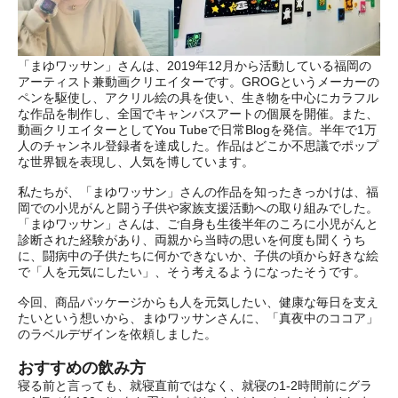
「まゆワッサン」さんは、2019年12月から活動している福岡の
アーティスト兼動画クリエイターです。GROGというメーカーの
ペンを駆使し、アクリル絵の具を使い、生き物を中心にカラフル
な作品を制作し、全国でキャンバスアートの個展を開催。また、
動画クリエイターとしてYou Tubeで日常Blogを発信。半年で1万
人のチャンネル登録者を達成した。作品はどこか不思議でポップ
な世界観を表現し、人気を博しています。
私たちが、「まゆワッサン」さんの作品を知ったきっかけは、福
岡での小児がんと闘う子供や家族支援活動への取り組みでした。
「まゆワッサン」さんは、ご自身も生後半年のころに小児がんと
診断された経験があり、両親から当時の思いを何度も聞くうち
に、闘病中の子供たちに何かできないか、子供の頃から好きな絵
で「人を元気にしたい」、そう考えるようになったそうです。
今回、商品パッケージからも人を元気したい、健康な毎日を支え
たいという想いから、まゆワッサンさんに、「真夜中のココア」
のラベルデザインを依頼しました。
おすすめの飲み方
寝る前と言っても、就寝直前ではなく、就寝の1-2時間前にグラ