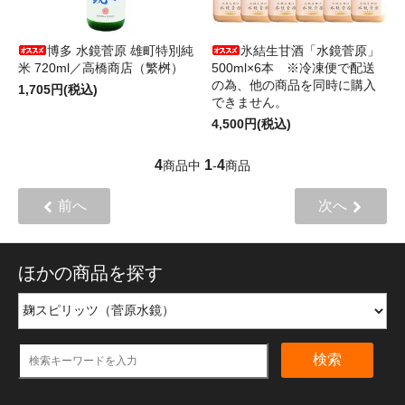
博多 水鏡菅原 雄町特別純
氷結生甘酒「水鏡菅原」
米 720ml／高橋商店（繁桝）
500ml×6本 ※冷凍便で配送
の為、他の商品を同時に購入
1,705円(税込)
できません。
4,500円(税込)
4
1
4
商品中
-
商品
前へ
次へ
ほかの商品を探す
検索