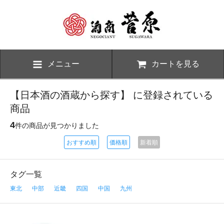
メニュー
カートを見る
【日本酒の酒蔵から探す】 に登録されている
商品
4
件の商品が見つかりました
おすすめ順
価格順
新着順
タグ一覧
東北
中部
近畿
四国
中国
九州