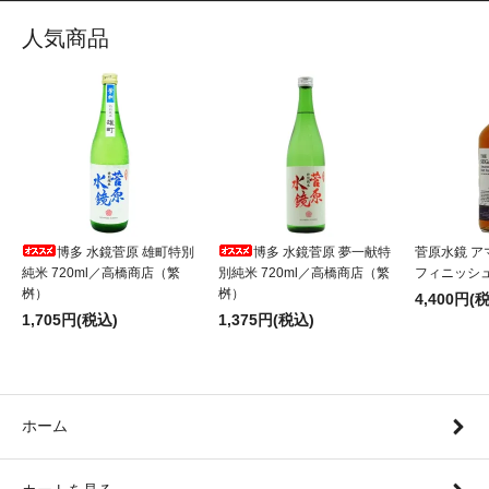
人気商品
博多 水鏡菅原 雄町特別
博多 水鏡菅原 夢一献特
菅原水鏡 ア
純米 720ml／高橋商店（繁
別純米 720ml／高橋商店（繁
フィニッシュ 
桝）
桝）
4,400円(
1,705円(税込)
1,375円(税込)
ホーム