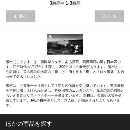
3
1
3
商品中
-
商品
前へ
次へ
繁桝（しげます）は、福岡県八女市にある酒蔵、高橋商店の醸す日本酒で
す。江戸時代の1717年に創業し、300年以上の歴史があります。 繁桝とい
う名前は、昔の蔵元の名前の「繁」と、酒を量る「桝」と「益々繁盛」を合
わせて命名されました。
繁桝は、品質第一を社訓として手造りの伝統を受け継いでいます。熊本酵母
を主体に醸し上げられた酒は、吟醸固有のエレガンスと、九州の酒の特徴と
もいえる骨太なストラクチャーを備えています。 繁桝は、金賞や大賞を受
賞しています。JALの機内酒として「箱入娘」が採用されたこともありま
す。
ほかの商品を探す