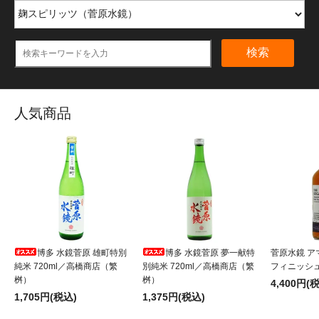
検索
人気商品
博多 水鏡菅原 雄町特別
博多 水鏡菅原 夢一献特
菅原水鏡 ア
純米 720ml／高橋商店（繁
別純米 720ml／高橋商店（繁
フィニッシュ 
桝）
桝）
4,400円(
1,705円(税込)
1,375円(税込)