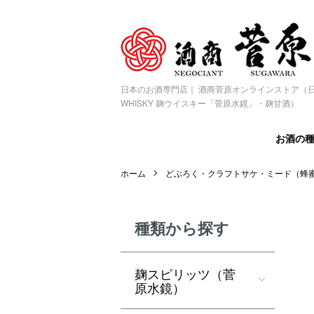
日本のお酒専門店｜ 酒商菅原オンラインストア（日
WHISKY 麹ウイスキー「菅原水鏡」・麹甘酒）
お酒の
ホーム
どぶろく・クラフトサケ・ミード（蜂
種類から探す
麹スピリッツ（菅
原水鏡）