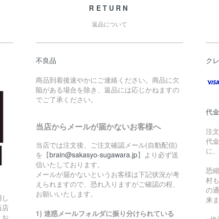
RETURN
返品について
不良品
ク
商品到着後速やかにご連絡ください。商品に欠
陥がある場合を除き、返品には応じかねますの
でご了承ください。
代
当店からメールが届かないお客様へ
注
代
当店では注文後、ご注文確認メール(自動配信)
に
を【
brain@sakasyo-sugawara.jp
】より必ず送
信いたしております。
恐
メールが届かないというお客様は下記状況が考
村
えられますので、恐れ入りますがご確認の程、
の
お願いいたします。
用し
来
当店
1) 迷惑メールフォルダに振り分けられている
。お