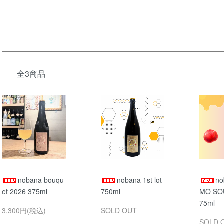
全3商品
nobana bouqu
nobana 1st lot
n
et 2026 375ml
750ml
MO SO
75ml
3,300円(税込)
SOLD OUT
SOLD 