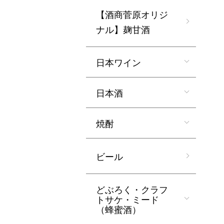
【酒商菅原オリジ
ナル】麹甘酒
日本ワイン
日本酒
焼酎
ビール
どぶろく・クラフ
トサケ・ミード
（蜂蜜酒）